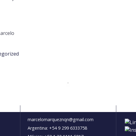
egorized
Contacto
Red
marcelomarqueznqn@gmail.com
Argentina:
+54 9 299 6333758